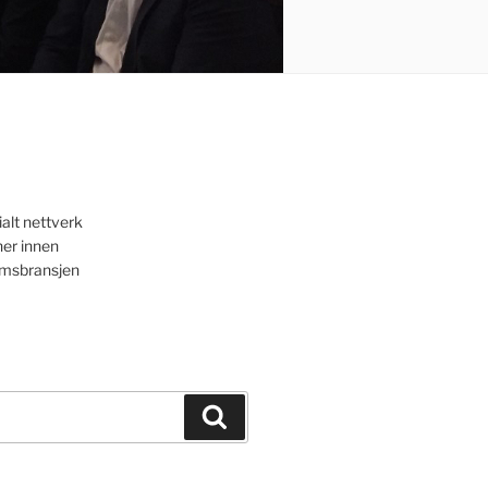
ialt nettverk
ner innen
msbransjen
Search