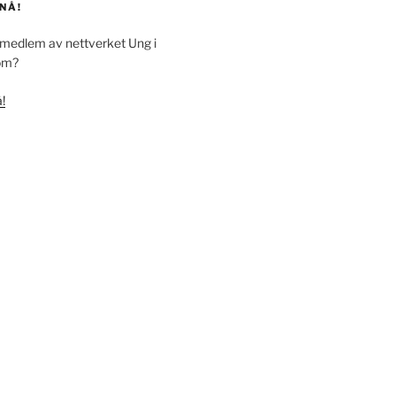
NÅ!
i medlem av nettverket Ung i
om?
!