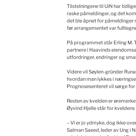
Tilstelningene til UiN har tidl
raske påmeldinger, og det komm
det ble åpnet for påmeldinger 
før arrangementet var fullteg
På programmet står Erling M. 
partnere i Haavinds eiendomsav
utfordringer, endringer og smar
Videre vil Søylen-gründer Runa
hvordan man lykkes i næringse
Prognosesenteret vil sørge fo
Resten av kvelden er øremerke
Øyvind Hjelle står for kveldens
– Vi er jo ydmyke, dog ikke ove
Salman Saeed, leder av Ung i