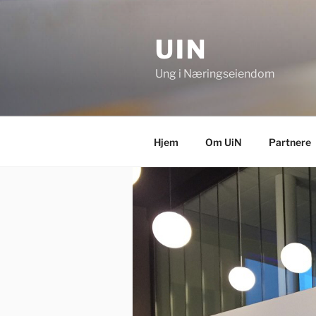
Skip
to
UIN
content
Ung i Næringseiendom
Hjem
Om UiN
Partnere