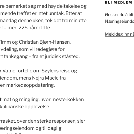
BLI MEDLEM 
igere bemerket seg med høy deltakelse og
ende treffet er intet unntak. Etter at
Ønsker du å bl
mandag denne uken, tok det tre minutter
Næringseiend
net – med 225 påmeldte.
Meld deg inn nå
Timm og Christian Bjørn-Hansen,
deling, som vil redegjøre for
t tankegang – fra et juridisk ståsted.
r Vatne fortelle om Søylens reise og
iendom, mens Nejra Macic fra
r en markedsoppdatering.
t mat og mingling, hvor mesterkokken
 kulinariske opplevelse.
rrasket, over den sterke responsen, sier
 Næringseiendom og
til daglig