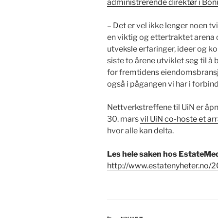
administrerende direktør i Bon
– Det er vel ikke lenger noen t
en viktig og ettertraktet arena
utveksle erfaringer, ideer og k
siste to årene utviklet seg til å
for fremtidens eiendomsbransje
også i pågangen vi har i forbi
Nettverkstreffene til UiN er 
30. mars
vil UiN co-hoste et
hvor alle kan delta.
Les hele saken hos EstateMe
http://www.estatenyheter.no/2