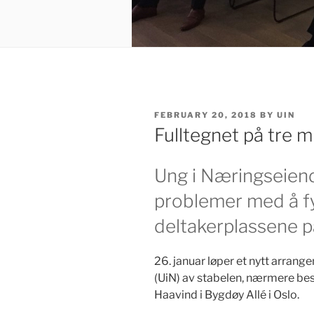
POSTED
FEBRUARY 20, 2018
BY
UIN
ON
Fulltegnet på tre m
Ung i Næringseien
problemer med å fy
deltakerplassene p
26. januar løper et nytt arran
(UiN) av stabelen, nærmere bes
Haavind i Bygdøy Allé i Oslo.