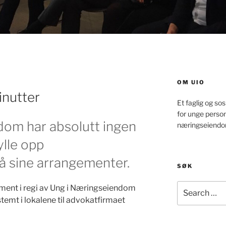
OM UIO
inutter
Et faglig og sos
for unge perso
dom har absolutt ingen
næringseiendo
lle opp
å sine arrangementer.
SØK
Search
gement i regi av Ung i Næringseiendom
for:
temt i lokalene til advokatfirmaet