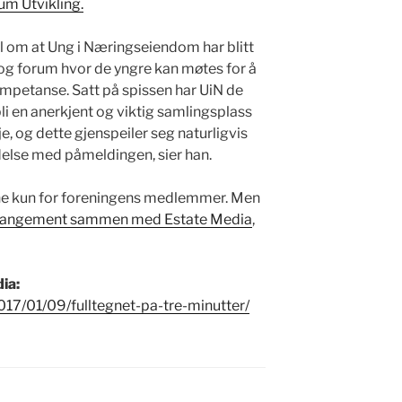
um Utvikling.
vil om at Ung i Næringseiendom har blitt
 og forum hvor de yngre kan møtes for å
ompetanse. Satt på spissen har UiN de
 bli en anerkjent og viktig samlingsplass
, og dette gjenspeiler seg naturligvis
ndelse med påmeldingen, sier han.
åpne kun for foreningens medlemmer. Men
 arrangement sammen med Estate Media
,
dia:
017/01/09/fulltegnet-pa-tre-minutter/