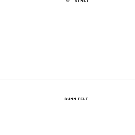
CATEGORIES
NYHET
Post
navigation
BUNN FELT