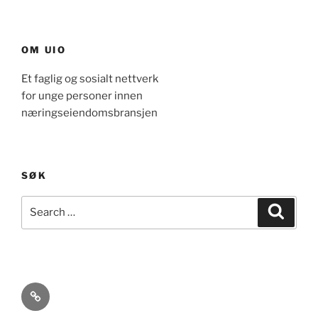
OM UIO
Et faglig og sosialt nettverk
for unge personer innen
næringseiendomsbransjen
SØK
Search
Search
for:
Etiske
Retningslinjer